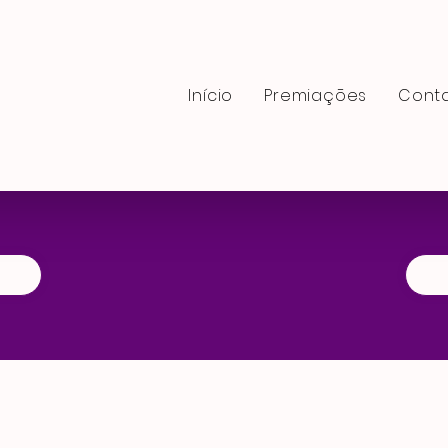
Início
Premiaçōes
Cont