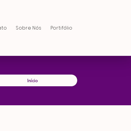
ato
Sobre Nós
Portifólio
Início