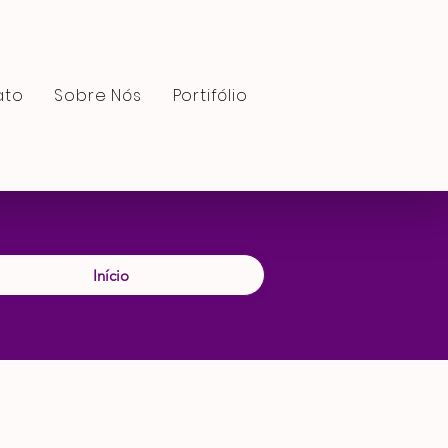
ato
Sobre Nós
Portifólio
Início