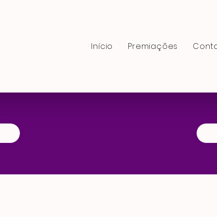
Início
Premiaçōes
Cont