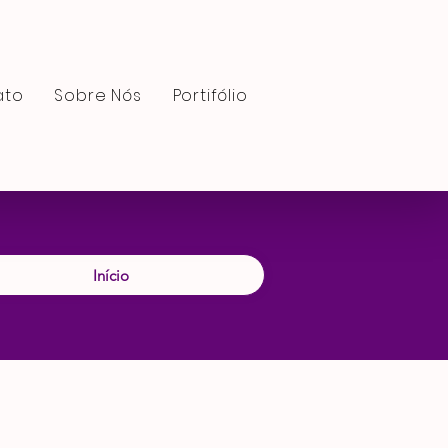
ato
Sobre Nós
Portifólio
Início