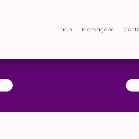
Início
Premiaçōes
Cont