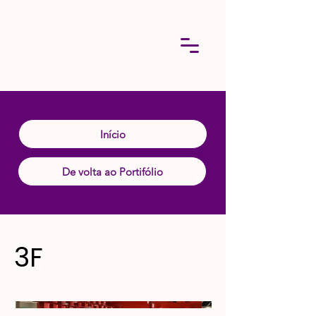
Início
De volta ao Portifólio
3F