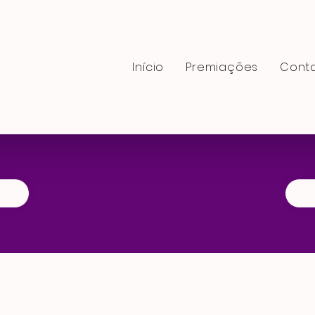
Início
Premiaçōes
Cont