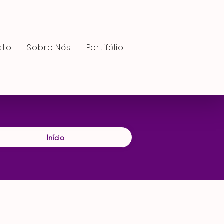
ato
Sobre Nós
Portifólio
Início