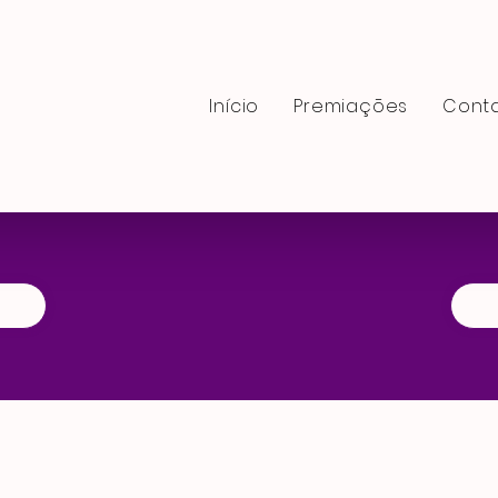
Início
Premiaçōes
Cont