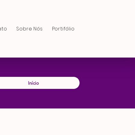
ato
Sobre Nós
Portifólio
Início